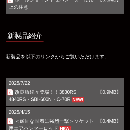
上の注意
新製品紹介
新製品を以下のリンクからご覧いただけます。
2025/7/22
改良版続々登場！！3830RS・
【0.9MB】
4840RS・SBI-600N・C-70R
NEW!
2025/4/15
＜頑固な固着に強烈一撃＞ソケット
【0.4MB】
用エアハンマーロッド
NEW!