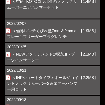
＜空研×KOTOコラボ企画＞ノックリ
【1.4MB】
ムーバーエアハンマーセット
2023/02/07
＜極薄レンチくびれ型7mm＆9mm＞
【1.9MB】
ブレーキブリーダープラグレンチ
2023/01/25
＜NEWアタッチメント2種追加＞ブ
【2.1MB】
ーツインサーター
2022/10/21
＜INRショートタイプ＞ボールジョイ
【2.2MB】
ントノックリムーバーS＆エアーハンマ
ー用ロッド
2022/09/13