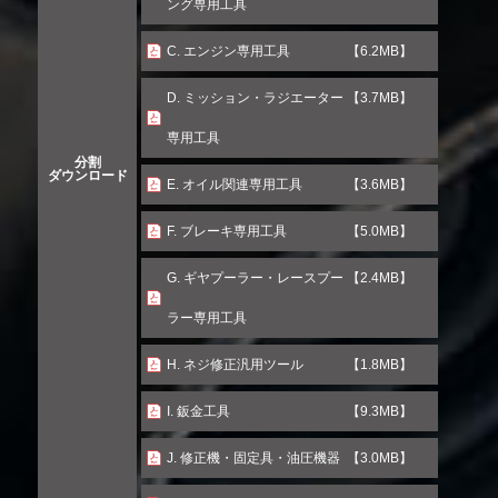
ング専用工具
C. エンジン専用工具
【6.2MB】
D. ミッション・ラジエーター
【3.7MB】
専用工具
分割
ダウンロード
E. オイル関連専用工具
【3.6MB】
F. ブレーキ専用工具
【5.0MB】
G. ギヤプーラー・レースプー
【2.4MB】
ラー専用工具
H. ネジ修正汎用ツール
【1.8MB】
I. 鈑金工具
【9.3MB】
J. 修正機・固定具・油圧機器
【3.0MB】