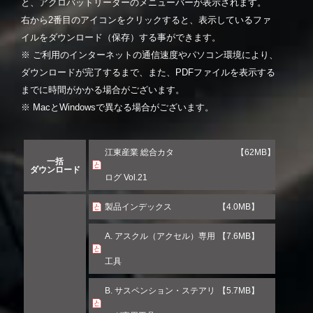
と、アクロバットリーダーのメニューバーが表示されます。
右から2番目のアイコンをクリックすると、表示しているファ
イルをダウンロード（保存）する事ができます。
※ ご利用のインターネットの通信速度やパソコン環境により、
ダウンロードが完了するまで、また、PDFファイルを表示する
までに時間がかかる場合がございます。
※ MacとWindowsで異なる場合がございます。
江東産業 総合カタ
【62MB】
一括
ダウンロード
ログ Vol.21
製品インデックス
【4.0MB】
A. アスクル（アクセル）専用
【7.6MB】
工具
B. サスペンション・ステアリ
【5.7MB】