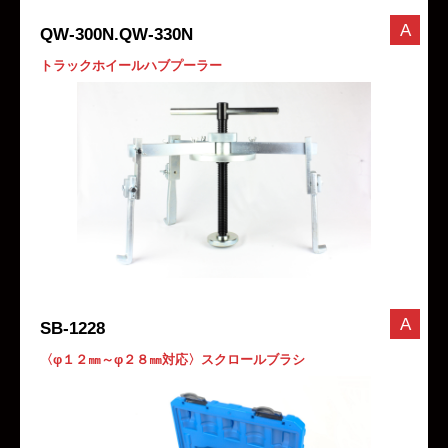
A
QW-300N.QW-330N
トラックホイールハブプーラー
A
SB-1228
〈φ１２㎜～φ２８㎜対応〉スクロールブラシ