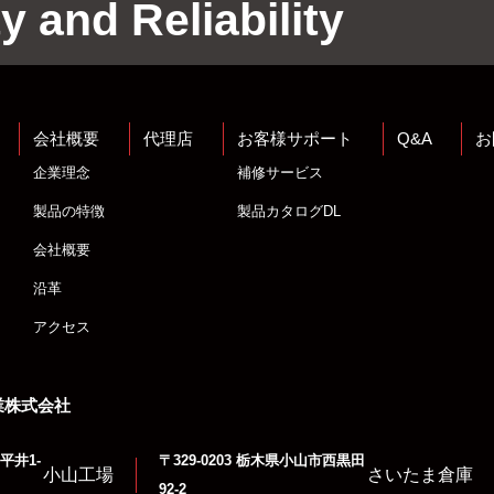
y and Reliability
会社概要
代理店
お客様サポート
Q&A
お
企業理念
補修サービス
製品の特徴
製品カタログDL
会社概要
沿革
アクセス
業株式会社
平井1-
〒329-0203 栃木県小山市西黒田
小山工場
さいたま倉庫
92-2