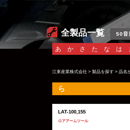
全製品一覧
50音
あ
か
さ
た
な
は
江東産業株式会社
>
製品を探す
>
品名
ら
LAT-100,155
ロアアームツール