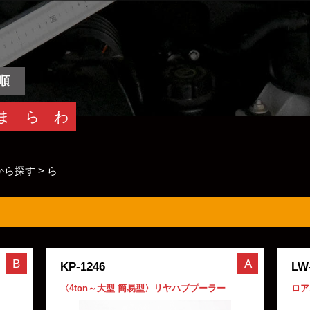
順
ま
ら
わ
から探す
>
ら
B
A
KP-1246
LW
〈4ton～大型 簡易型〉リヤハブプーラー
ロア