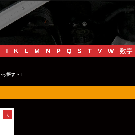
I
K
L
M
N
P
Q
S
T
V
W
数字
から探す
>
T
K