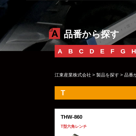
品番から探す
A
B
C
D
E
F
G
H
江東産業株式会社
>
製品を探す
>
品番
T
THW-860
T型六角レンチ