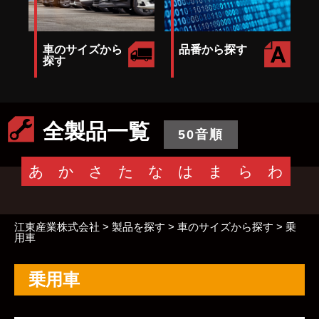
車のサイズから
品番から探す
探す
全製品一覧
50音順
あ
か
さ
た
な
は
ま
ら
わ
江東産業株式会社
>
製品を探す
>
車のサイズから探す
>
乗
用車
乗用車