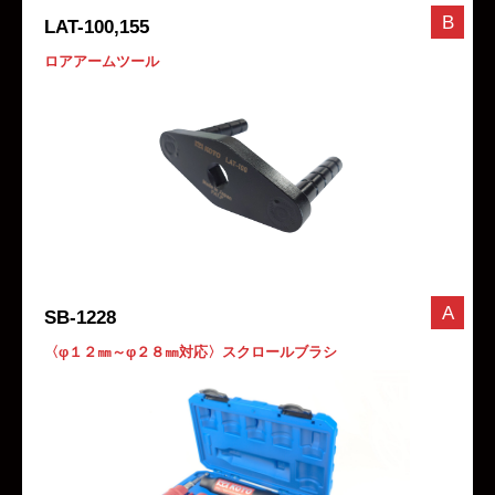
B
LAT-100,155
ロアアームツール
A
SB-1228
〈φ１２㎜～φ２８㎜対応〉スクロールブラシ