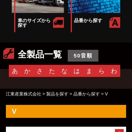
車のサイズから
品番から探す
探す
全製品一覧
50音順
あ
か
さ
た
な
は
ま
ら
わ
江東産業株式会社
>
製品を探す
>
品番から探す
>
V
V