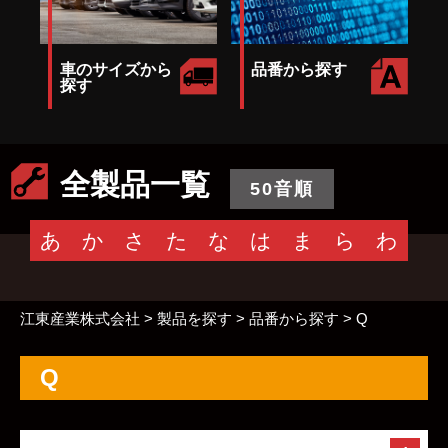
車のサイズから
品番から探す
探す
全製品一覧
50音順
あ
か
さ
た
な
は
ま
ら
わ
江東産業株式会社
>
製品を探す
>
品番から探す
>
Q
Q