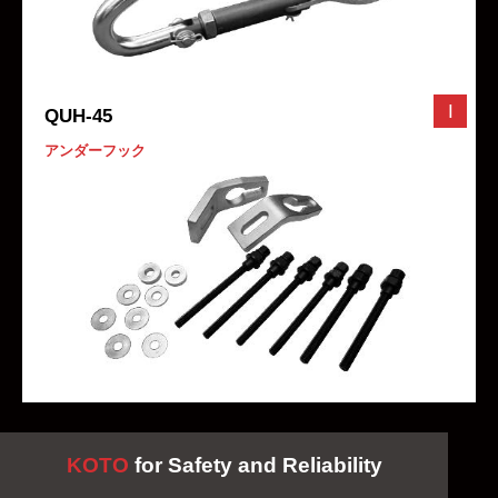
I
QUH-45
アンダーフック
KOTO
for Safety and Reliability