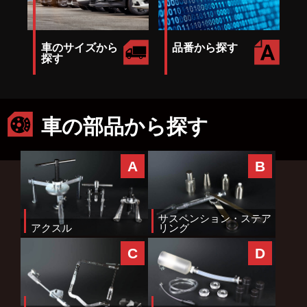
車のサイズから
品番から探す
探す
車の部品から探す
A
B
サスペンション・ステア
アクスル
リング
C
D