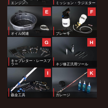
エンジン
ミッション・ラジエター
E
F
オイル関連
ブレーキ
G
H
キャブレター・レースプ
ラー
ネジ修正汎用ツール
I
K
鈑金工具
ガレージ