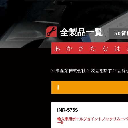
全製品一覧
50音
あ
か
さ
た
な
は
江東産業株式会社
>
製品を探す
>
品番
I
INR-575S
輸入車用ボールジョイントノックリムーバ
ーS