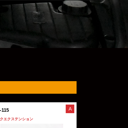
A
-115
クエクステンション