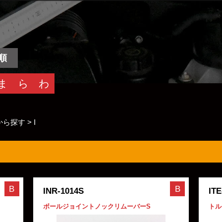
順
ま
ら
わ
から探す
>
I
B
B
INR-1014S
ITE
ボールジョイントノックリムーバーS
トル