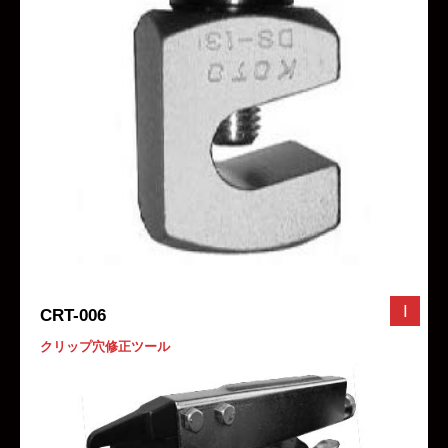
I
CRT-006
クリップ穴修正ツール