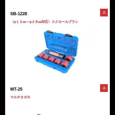
A
SB-1228
〈φ１２㎜～φ２８㎜対応〉スクロールブラシ
A
MT-25
マルチタガネ