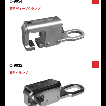
I
C-9054
直角ディープクランプ
I
C-9032
直角クランプ