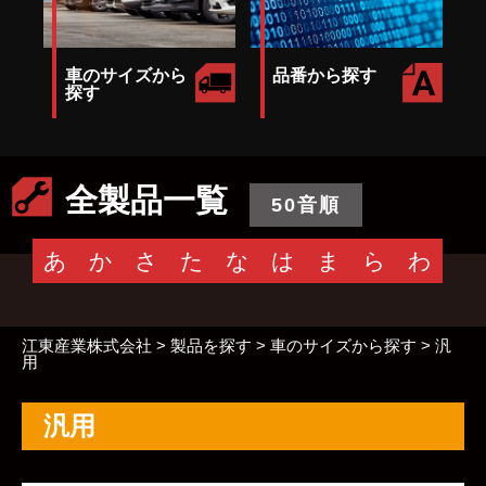
車のサイズから
品番から探す
探す
全製品一覧
50音順
あ
か
さ
た
な
は
ま
ら
わ
江東産業株式会社
>
製品を探す
>
車のサイズから探す
>
汎
用
汎用