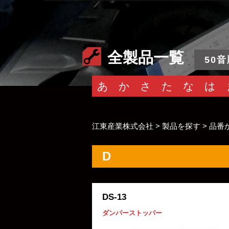
全製品一覧
50音
あ
か
さ
た
な
は
江東産業株式会社
>
製品を探す
>
品番
D
DS-13
ダンパーストッパー