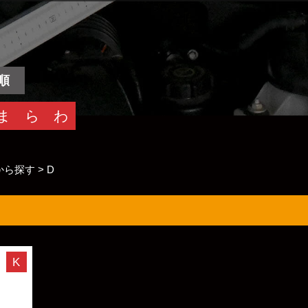
順
ま
ら
わ
から探す
>
D
K