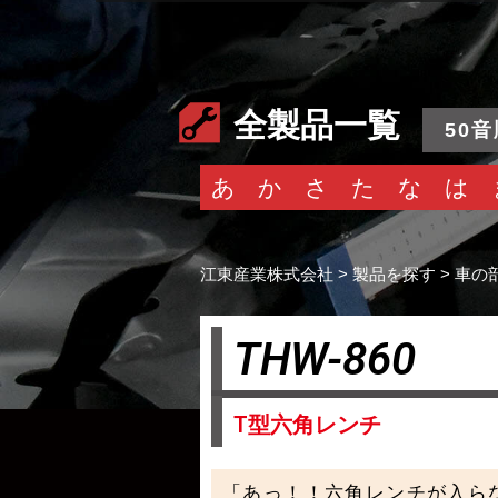
全製品一覧
50音
あ
か
さ
た
な
は
江東産業株式会社
>
製品を探す
>
車の
THW-860
T型六角レンチ
「あっ！！六角レンチが入ら