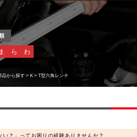
順
ま
ら
わ
部品から探す
>
K
>
T型六角レンチ
ない？」ってお困りの経験ありませんか？