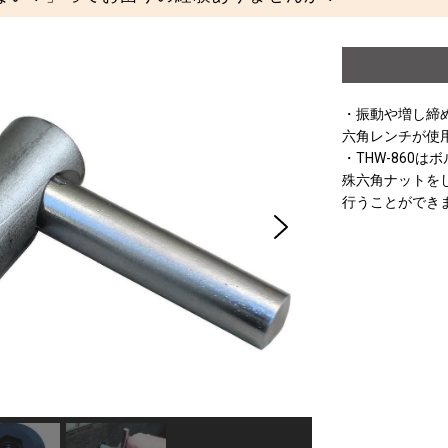
・振動や増し締
六角レンチが使
・THW-860
殊六角ナットを
行うことができ