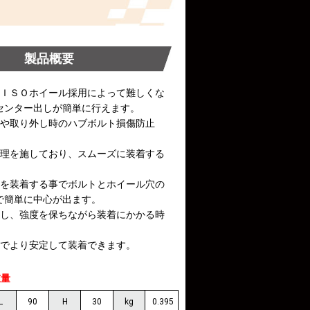
製品概要
のＩＳＯホイール採用によって難しくな
センター出しが簡単に行えます。
時や取り外し時のハブボルト損傷防止
処理を施しており、スムーズに装着する
。
Nを装着する事でボルトとホイール穴の
で簡単に中心が出ます。
化し、強度を保ちながら装着にかかる時
ーでより安定して装着できます。
重量
L
90
H
30
kg
0.395