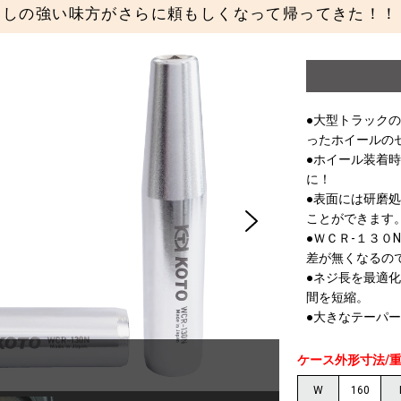
ー出しの強い味方がさらに頼もしくなって帰ってきた！！
●大型トラック
ったホイールの
●ホイール装着
に！
●表面には研磨
ことができます
●ＷＣＲ-１３０
差が無くなるの
●ネジ長を最適
間を短縮。
●大きなテーパ
ケース外形寸法/
W
160