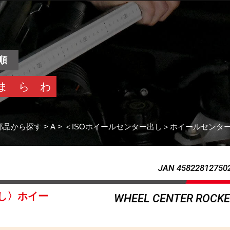
順
ま
ら
わ
部品から探す
>
A
>
＜ISOホイールセンター出し＞ホイールセンタ
JAN 45822812750
出し〉ホイー
WHEEL CENTER ROCK