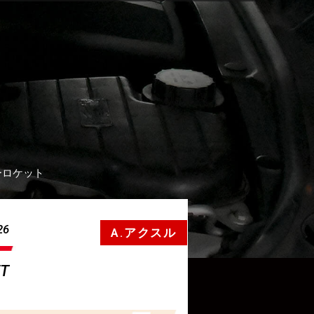
ーロケット
26
A.アクスル
ET