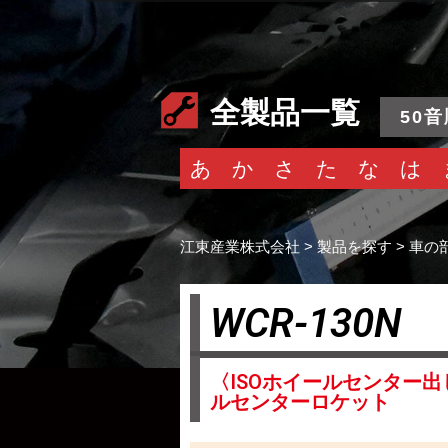
全製品一覧
50音
あ
か
さ
た
な
は
江東産業株式会社
>
製品を探す
>
車の
WCR-130N
〈ISOホイールセンター
ルセンターロケット