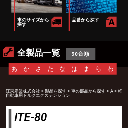
車のサイズから
品番から探す
探す
全製品一覧
50音順
あ
か
さ
た
な
は
ま
ら
わ
江東産業株式会社
>
製品を探す
>
車の部品から探す
>
A
>
軽
自動車用トルクエクステンション
ITE-80