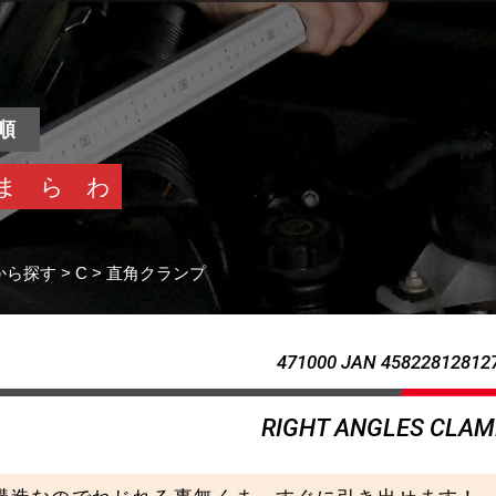
順
ま
ら
わ
から探す
>
C
>
直角クランプ
471000 JAN 45822812812
RIGHT ANGLES CLA