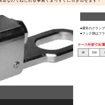
構造なのでねじれる事無くまっすぐに引き出せます！
●通常のクラン
●フック側はフ
ケース外形寸法/
W
200