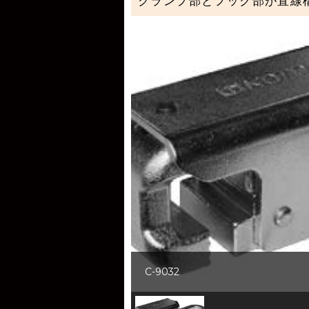
クランプ部とフック部が直線
C-9032