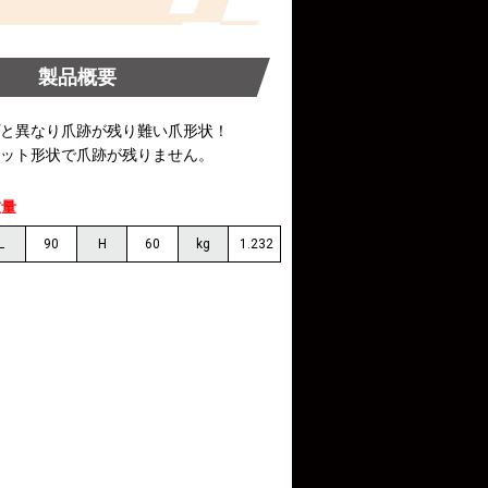
製品概要
プと異なり爪跡が残り難い爪形状！
ラット形状で爪跡が残りません。
重量
L
90
H
60
kg
1.232