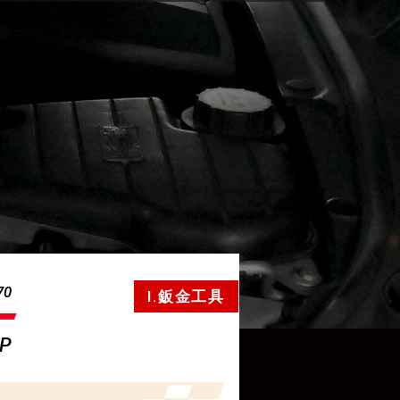
70
I.鈑金工具
MP