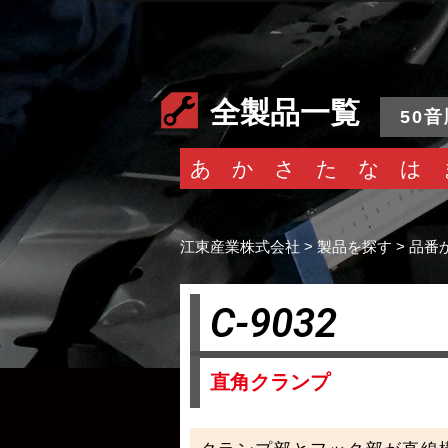
全製品一覧
50音
あ
か
さ
た
な
は
江東産業株式会社
>
製品を探す
>
品番
C-9032
直角クランプ