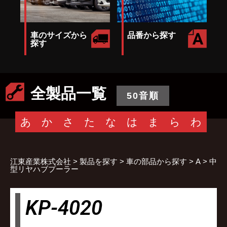
車のサイズから
品番から探す
探す
全製品一覧
50音順
あ
か
さ
た
な
は
ま
ら
わ
江東産業株式会社
>
製品を探す
>
車の部品から探す
>
A
>
中
型リヤハブプーラー
KP-4020