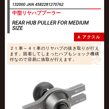
132000 JAN 4582281270762
中型リヤハブプーラー
REAR HUB PULLER FOR MEDIUM
SIZE
A.アクスル
２ｔ車～４ｔ車のリヤハブの抜き取りが行え
ます。固着してしまったハブもショック機構
付なので容易に抜取が行えます。