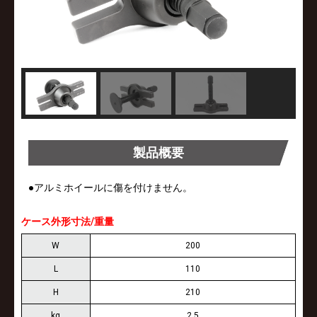
製品概要
●アルミホイールに傷を付けません。
ケース外形寸法/重量
W
200
L
110
H
210
kg
2.5