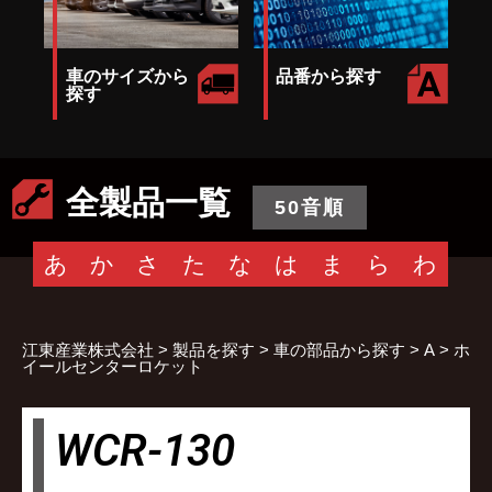
車のサイズから
品番から探す
探す
全製品一覧
50音順
あ
か
さ
た
な
は
ま
ら
わ
江東産業株式会社
>
製品を探す
>
車の部品から探す
>
A
>
ホ
イールセンターロケット
WCR-130