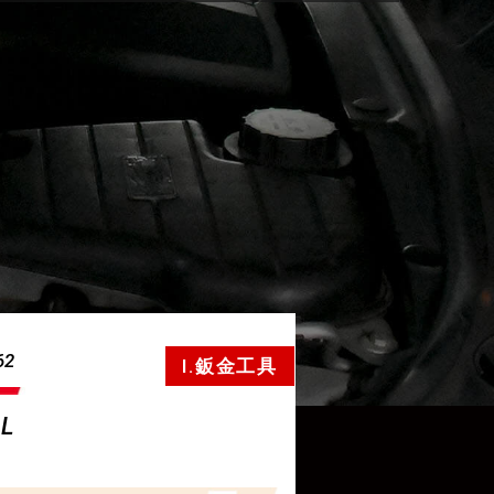
62
I.鈑金工具
OL