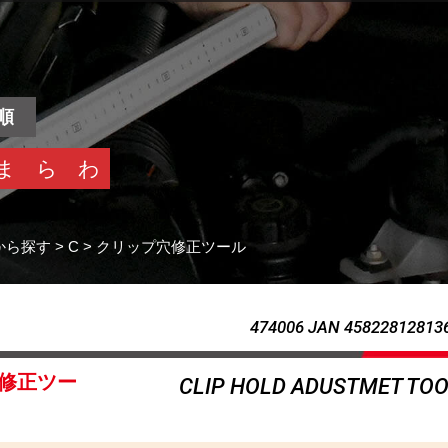
順
ま
ら
わ
から探す
>
C
>
クリップ穴修正ツール
474006 JAN 45822812813
修正ツー
CLIP HOLD ADUSTMET TO