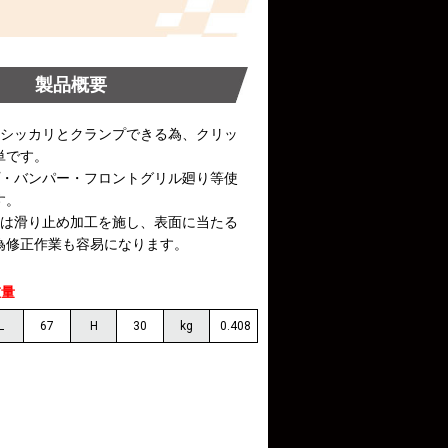
製品概要
にシッカリとクランプできる為、クリッ
単です。
プ・バンパー・フロントグリル廻り等使
す。
爪は滑り止め加工を施し、表面に当たる
為修正作業も容易になります。
重量
L
67
H
30
kg
0.408