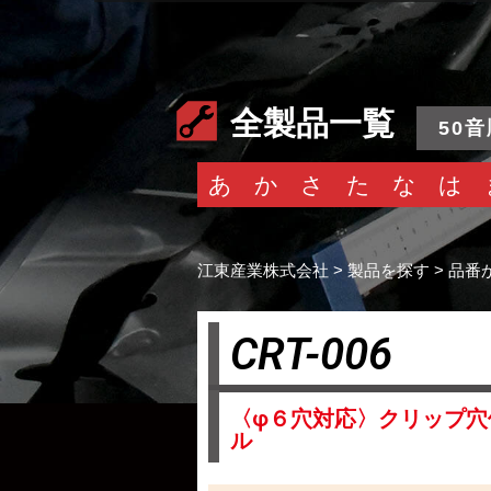
全製品一覧
50音
あ
か
さ
た
な
は
江東産業株式会社
>
製品を探す
>
品番
CRT-006
〈φ６穴対応〉クリップ穴
ル