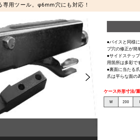
る専用ツール。φ6mm穴にも対応！
●バイスと同様
プ穴の修正が簡
●サイドステッ
用箇所は多彩で
●裏面に当たる
爪は平らな面の
ケース外形寸法/
W
200