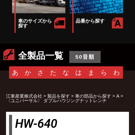
車のサイズから
品番から探す
探す
全製品一覧
50音順
あ
か
さ
た
な
は
ま
ら
わ
江東産業株式会社
>
製品を探す
>
車の部品から探す
>
A
>
〈ユニバーサル〉 ダブルハウジングナットレンチ
HW-640